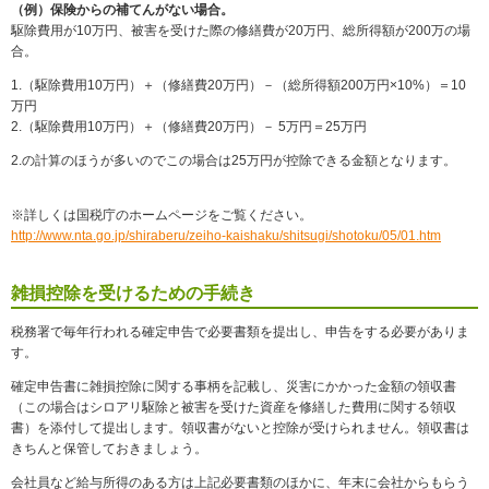
（例）保険からの補てんがない場合。
駆除費用が10万円、被害を受けた際の修繕費が20万円、総所得額が200万の場
合。
1.（駆除費用10万円）＋（修繕費20万円）－（総所得額200万円×10%）＝10
万円
2.（駆除費用10万円）＋（修繕費20万円）－ 5万円＝25万円
2.の計算のほうが多いのでこの場合は25万円が控除できる金額となります。
※詳しくは国税庁のホームページをご覧ください。
http://www.nta.go.jp/shiraberu/zeiho-kaishaku/shitsugi/shotoku/05/01.htm
雑損控除を受けるための手続き
税務署で毎年行われる確定申告で必要書類を提出し、申告をする必要がありま
す。
確定申告書に雑損控除に関する事柄を記載し、災害にかかった金額の領収書
（この場合はシロアリ駆除と被害を受けた資産を修繕した費用に関する領収
書）を添付して提出します。領収書がないと控除が受けられません。領収書は
きちんと保管しておきましょう。
会社員など給与所得のある方は上記必要書類のほかに、年末に会社からもらう