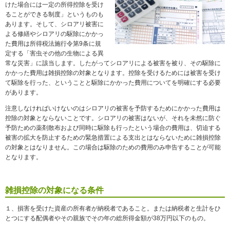
けた場合には一定の所得控除を受け
ることができる制度」というものも
あります。そして、シロアリ被害に
よる修繕やシロアリの駆除にかかっ
た費用は所得税法施行令第9条に規
定する「害虫その他の生物による異
常な災害」に該当します。したがってシロアリによる被害を被り、その駆除に
かかった費用は雑損控除の対象となります。控除を受けるためには被害を受け
て駆除を行った、ということと駆除にかかった費用についてを明確にする必要
があります。
注意しなければいけないのはシロアリの被害を予防するためにかかった費用は
控除の対象とならないことです。シロアリの被害はないが、それを未然に防ぐ
予防ための薬剤散布および同時に駆除も行ったという場合の費用は、切迫する
被害の拡大を防止するための緊急措置による支出とはならないために雑損控除
の対象とはなりません。この場合は駆除のための費用のみ申告することが可能
となります。
雑損控除の対象になる条件
１、損害を受けた資産の所有者が納税者であること。または納税者と生計をひ
とつにする配偶者やその親族でその年の総所得金額が38万円以下のもの。